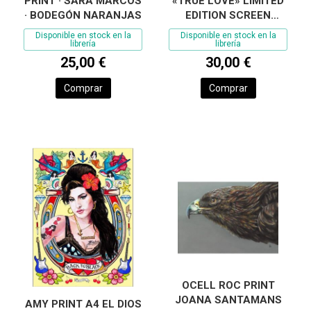
PRINT · SARA MARCOS
«TRUE LOVE» LIMITED
· BODEGÓN NARANJAS
EDITION SCREEN
PRINT - GUILLEM
Disponible en stock en la
Disponible en stock en la
BOSCH
librería
librería
25,00 €
30,00 €
Comprar
Comprar
OCELL ROC PRINT
JOANA SANTAMANS
AMY PRINT A4 EL DIOS