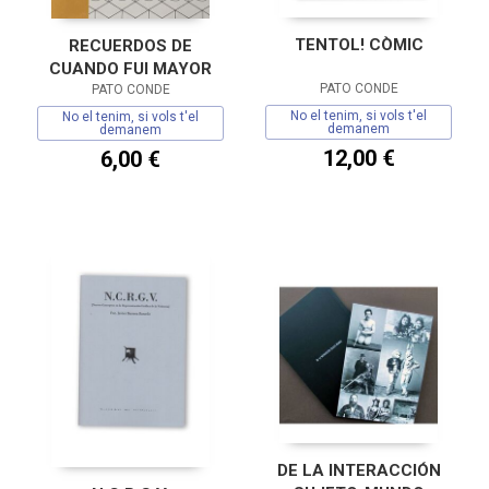
TENTOL! CÒMIC
RECUERDOS DE
CUANDO FUI MAYOR
PATO CONDE
PATO CONDE
No el tenim, si vols t'el
No el tenim, si vols t'el
demanem
demanem
12,00 €
6,00 €
DE LA INTERACCIÓN