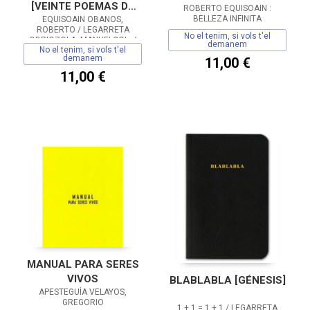
[VEINTE POEMAS DE
ROBERTO EQUISOAIN :
BELLEZA INFINITA
EQUISOAIN OBANOS,
AMOR...]
ROBERTO / LEGARRETA
No el tenim, si vols t'el
ODRIOZOLA, MANUELCOL. /
demanem
No el tenim, si vols t'el
FRAGA ANGOITIA,
demanem
11,00 €
GARIKOITZED. LIT.
11,00 €
MANUAL PARA SERES
VIVOS
BLABLABLA [GÉNESIS]
APESTEGUÍA VELAYOS,
GREGORIO
1 + 1 = 1 + 1 / LEGARRETA