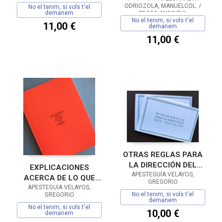
ODRIOZOLA, MANUELCOL. /
No el tenim, si vols t'el
demanem
FRAGA ANGOITIA,
No el tenim, si vols t'el
GARIKOITZED. LIT.
11,00 €
demanem
11,00 €
OTRAS REGLAS PARA
LA DIRECCIÓN DEL
EXPLICACIONES
APESTEGUÍA VELAYOS,
ESPÍRITU
ACERCA DE LO QUE
GREGORIO
APESTEGUÍA VELAYOS,
ESTÁ PASANDO /
No el tenim, si vols t'el
GREGORIO
ALMACÉN DE
demanem
No el tenim, si vols t'el
ANALISIS
10,00 €
demanem