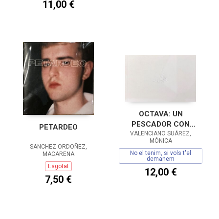
11,00 €
OCTAVA: UN
PESCADOR CON
PETARDEO
VALENCIANO SUÁREZ,
SUBTITULOS
MÓNICA
SANCHEZ ORDOÑEZ,
No el tenim, si vols t'el
MACARENA
demanem
Esgotat
12,00 €
7,50 €