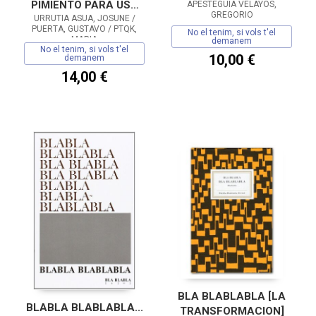
PIMIENTO PARA USO
APESTEGUÍA VELAYOS,
GREGORIO
URRUTIA ASUA, JOSUNE /
DE LA VIDA
PUERTA, GUSTAVO / PTQK,
No el tenim, si vols t'el
EXTRATERRESTRE
MARIA
demanem
No el tenim, si vols t'el
10,00 €
demanem
14,00 €
BLA BLABLABLA [LA
BLABLA BLABLABLA...
TRANSFORMACION]