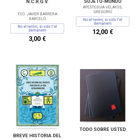
SUJETO-MUNDO
N.C.R.G.V.
APESTEGUÍA VELAYOS,
GREGORIO
FCO. JAVIER BARRERA
BARCELÓ
No el tenim, si vols t'el
demanem
No el tenim, si vols t'el
demanem
12,00 €
3,00 €
TODO SOBRE USTED
BREVE HISTORIA DEL