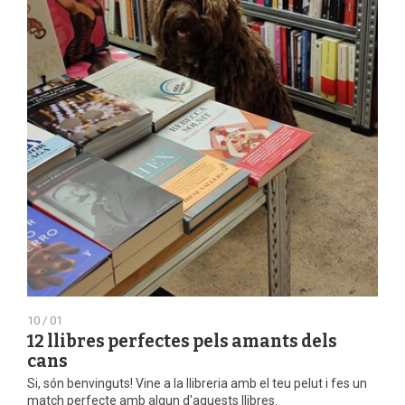
10 / 01
12 llibres perfectes pels amants dels
cans
Si, són benvinguts! Vine a la llibreria amb el teu pelut i fes un
match perfecte amb algun d'aquests llibres.