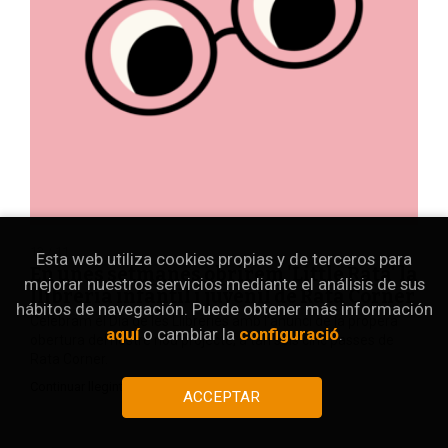
13 / 11
Esta web utiliza cookies propias y de terceros para
En unes setmanes obrirem 'Little Rata' la
mejorar nuestros servicios mediante el análisis de sus
llibreria infantil i juvenil de Rata Corner
hábitos de navegación. Puede obtener más información
Celebram el Dia de les Llibreries amb l'anunci de la propera
aquí
o cambiar la
configuració
.
obertura del nostre nou projecte, a tan sols cinc passes de
Rata Corner.
Continuar llegint
ACCEPTAR