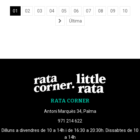
01
02
03
04
05
06
07
08
09
10
Última
RATA CORNER
Antoni Marquès 34, Palma
971 214 622
Dilluns a divendres de 10 a 14h i de 16:30 a 20:30h. Dissabtes de 10
a 14h