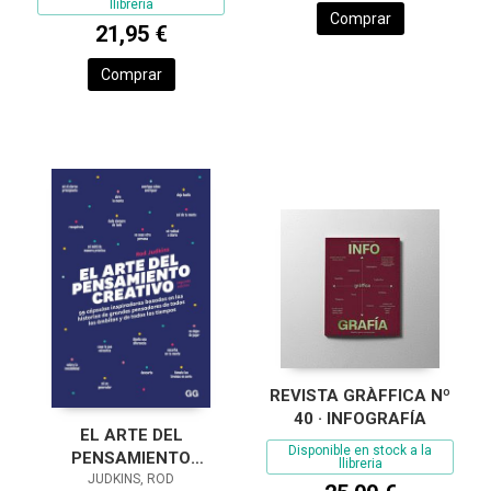
llibreria
Comprar
21,95 €
Comprar
REVISTA GRÀFFICA Nº
40 · INFOGRAFÍA
EL ARTE DEL
Disponible en stock a la
PENSAMIENTO
llibreria
JUDKINS, ROD
CREATIVO