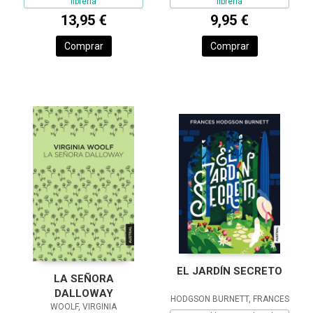
librería
librería
13,95 €
9,95 €
Comprar
Comprar
EL JARDÍN SECRETO
LA SEÑORA
DALLOWAY
HODGSON BURNETT, FRANCES
WOOLF, VIRGINIA