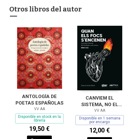
Otros libros del autor
ANTOLOGÍA DE
CANVIEM EL
POETAS ESPAÑOLAS
SISTEMA, NO EL
VV AA
CLIMA
VV AA
Disponible en stock en la
Disponible en 1 semana
librería
por encargo
19,50 €
12,00 €