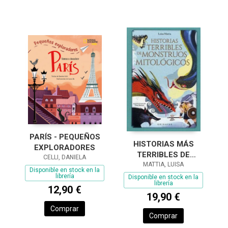
PARÍS - PEQUEÑOS
HISTORIAS MÁS
EXPLORADORES
TERRIBLES DE
CELLI, DANIELA
MONSTRUOS
MATTIA, LUISA
Disponible en stock en la
MITOLÓGICOS, LAS
librería
Disponible en stock en la
librería
12,90 €
19,90 €
Comprar
Comprar