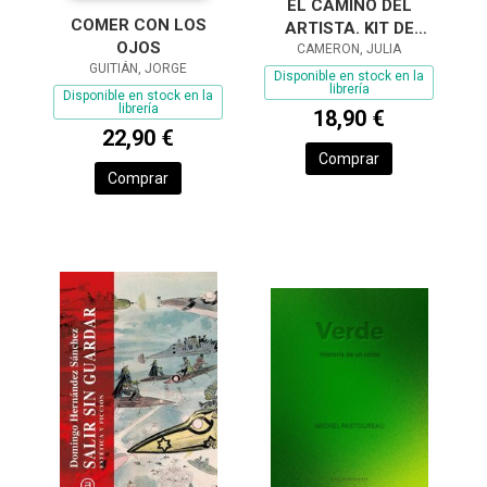
EL CAMINO DEL
COMER CON LOS
ARTISTA. KIT DE
OJOS
HERRAMIENTAS
CAMERON, JULIA
GUITIÁN, JORGE
Disponible en stock en la
librería
Disponible en stock en la
librería
18,90 €
22,90 €
Comprar
Comprar