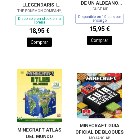
DE UN ALDEANO
LLEGENDARIS I
PRINGAO
, CUBE KID
SINGULARS: EDICIÓ
THE POKÉMON COMPANY,
Disponible en 10 días por
OFICIAL SÚPER
Disponible en stock en la
encargo
librería
DELUXE (COL·LECC
15,95 €
18,95 €
Comprar
Comprar
MINECRAFT GUIA
MINECRAFT ATLAS
OFICIAL DE BLOQUES
DEL MUNDO
MOJANG AB