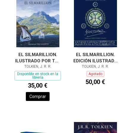
EL SILMARILLION.
EL SILMARILLION.
ILUSTRADO POR TED
EDICIÓN ILUSTRADA
NASMITH (EDICIÓN
TOLKIEN, J. R. R.
POR EL AUTOR
TOLKIEN, J. R. R.
REVISADA)
Disponible en stock en la
Agotado
librería
50,00 €
35,00 €
Comprar