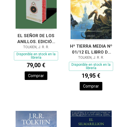
EL SEÑOR DE LOS
ANILLOS. EDICIÓN
Hª TIERRA MEDIA Nº
ILUSTRADA POR EL
TOLKIEN, J. R. R.
01/12 EL LIBRO DE
AUTOR
Disponible en stock en la
librería
LOS CUENTOS
TOLKIEN, J. R. R.
PERDIDOS 1
79,00 €
Disponible en stock en la
librería
19,95 €
Comprar
Comprar