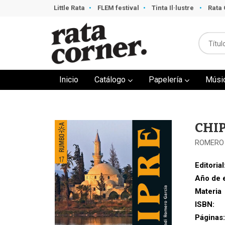
Little Rata
FLEM festival
Tinta Il·lustre
Rata 
Inicio
Catálogo
Papelería
Músi
CHI
ROMERO 
Editorial
Año de 
Materia
ISBN:
Páginas