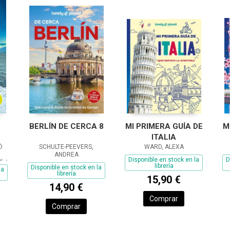
BERLÍN DE CERCA 8
MI PRIMERA GUÍA DE
M
ITALIA
Ó
SCHULTE-PEEVERS,
WARD, ALEXA
ANDREA
Disponible en stock en la
D
E /
librería
Disponible en stock en la
la
AM,
librería
15,90 €
14,90 €
Comprar
Comprar