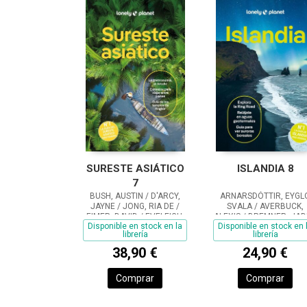
SURESTE ASIÁTICO
ISLANDIA 8
7
BUSH, AUSTIN / D'ARCY,
ARNARSDÓTTIR, EYGL
JAYNE / JONG, RIA DE /
SVALA / AVERBUCK,
EIMER, DAVID / EVELEIGH,
ALEXIS / BREMNER, JAD
Disponible en stock en la
Disponible en stock en 
MARK / FERRARESE,
FITZPATRICK, MARY / H
librería
librería
MARCO / GROSBERG,
ANTHONY
MICHAEL / HARDING, PAUL
38,90 €
24,90 €
/ RAY, NICK / REID,
Comprar
Comprar