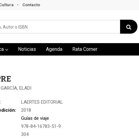
Cultura
Contacto
ca
Noticias
Agenda
Rata Corner
PRE
GARCÍA, ELADI
:
LAERTES EDITORIAL
edición:
2018
Guías de viaje
978-84-16783-51-9
:
304