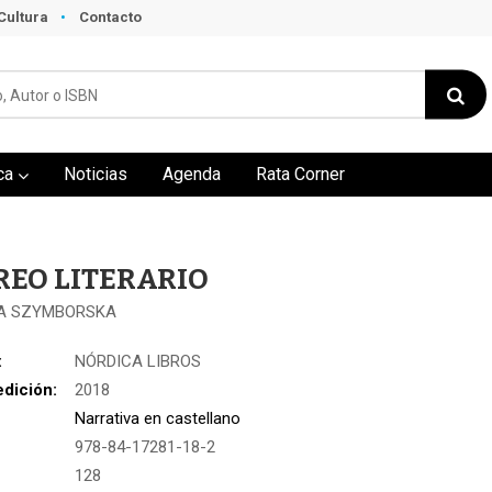
Cultura
Contacto
ca
Noticias
Agenda
Rata Corner
REO LITERARIO
A SZYMBORSKA
:
NÓRDICA LIBROS
edición:
2018
Narrativa en castellano
978-84-17281-18-2
:
128