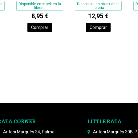
la
Disponible en stock en la
Disponible en stock en la
D
librería
librería
8,95 €
12,95 €
Comprar
Comprar
RATA CORNER
LITTLE RATA
Antoni Marquès 34, Palma
Antoni Marquès 30B, 