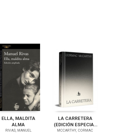
ELLA, MALDITA
LA CARRETERA
ALMA
(EDICIÓN ESPECIAL
RIVAS, MANUEL
MCCARTHY, CORMAC
EN TAPA DURA)