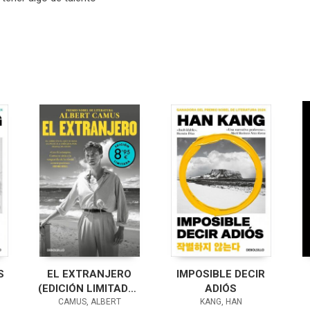
S
EL EXTRANJERO
IMPOSIBLE DECIR
(EDICIÓN LIMITADA ·
ADIÓS
CAMUS, ALBERT
VERANO)
KANG, HAN