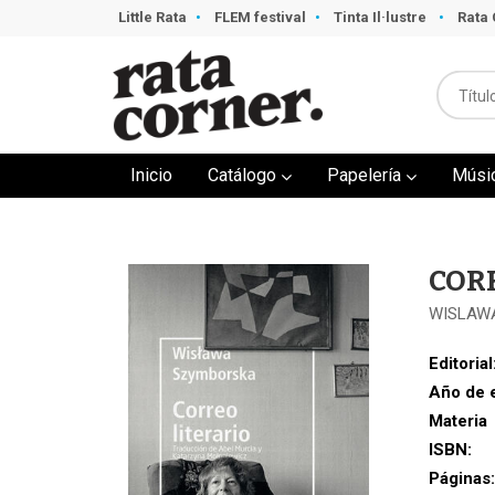
Little Rata
FLEM festival
Tinta Il·lustre
Rata 
Inicio
Catálogo
Papelería
Músi
COR
WISLAW
Editorial
Año de 
Materia
ISBN:
Páginas