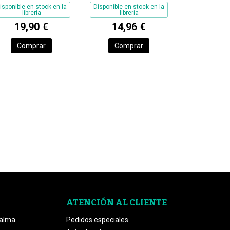
isponible en stock en la
Disponible en stock en la
librería
librería
19,90 €
14,96 €
Comprar
Comprar
ATENCIÓN AL CLIENTE
Palma
Pedidos especiales