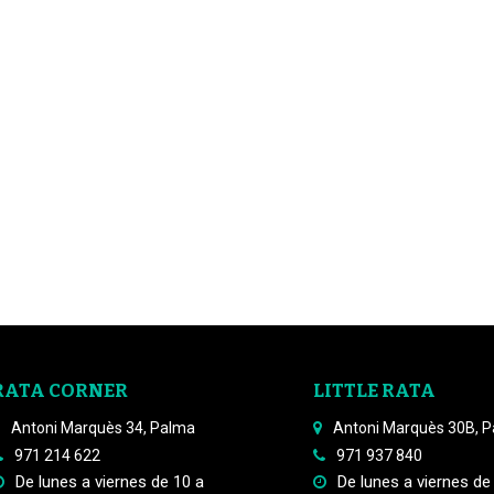
RATA CORNER
LITTLE RATA
Antoni Marquès 34, Palma
Antoni Marquès 30B, 
971 214 622
971 937 840
De lunes a viernes de 10 a
De lunes a viernes de