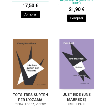
librería
17,50 €
21,90 €
Comprar
Comprar
JUST KIDS (UNS
TOTS TRES SURTEN
MARRECS)
PER L'OZAMA
SMITH, PATTI
RIERA LLORCA, VICENC