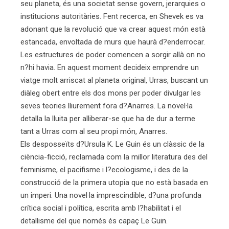
seu planeta, és una societat sense govern, jerarquies o
institucions autoritàries. Fent recerca, en Shevek es va
adonant que la revolució que va crear aquest món està
estancada, envoltada de murs que haurà d?enderrocar.
Les estructures de poder comencen a sorgir allà on no
n?hi havia. En aquest moment decideix emprendre un
viatge molt arriscat al planeta original, Urras, buscant un
diàleg obert entre els dos mons per poder divulgar les
seves teories lliurement fora d?Anarres. La novel·la
detalla la lluita per alliberar-se que ha de dur a terme
tant a Urras com al seu propi món, Anarres.
Els desposseïts d?Ursula K. Le Guin és un clàssic de la
ciència-ficció, reclamada com la millor literatura des del
feminisme, el pacifisme i l?ecologisme, i des de la
construcció de la primera utopia que no està basada en
un imperi. Una novel·la imprescindible, d?una profunda
crítica social i política, escrita amb l?habilitat i el
detallisme del que només és capaç Le Guin.