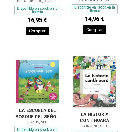
OVEJITA QUE VINO A
SMALLMAN, STEVE
BELA-LOBEDDE, DESIRÉE
CENAR)
Disponible en stock en la
Disponible en stock en la
librería
librería
14,96 €
16,95 €
Comprar
Comprar
LA ESCUELA DEL
LA HISTORIA
BOSQUE DEL SEÑOR
CONTINUARÁ
BÚHO: LA BÚSQUEDA
BRAUN, SEB
SUNJUNG, SUH
DEL TESORO
Disponible en stock en la