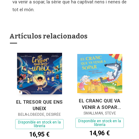
va venir a sopar, la sèrie que ha captivat nens i nenes de
tot el món.
Artículos relacionados
EL CRANC QUE VA
EL TRESOR QUE ENS
VENIR A SOPAR
UNEIX
(L'OVELLETA QUE VA
SMALLMAN, STEVE
BELA-LOBEDDE, DESIRÉE
VENIR A SOPAR)
Disponible en stock en la
Disponible en stock en la
librería
librería
14,96 €
16,95 €