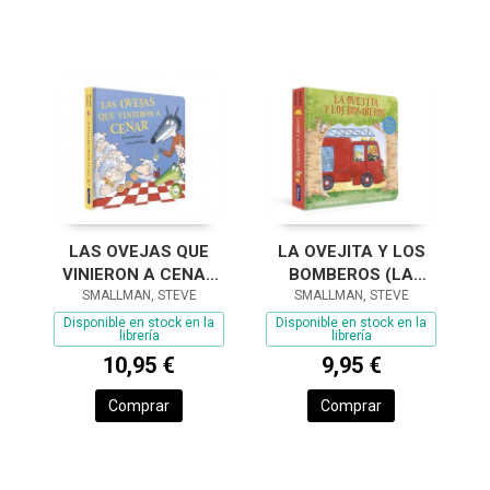
LAS OVEJAS QUE
LA OVEJITA Y LOS
VINIERON A CENAR
BOMBEROS (LA
(LA OVEJITA QUE
SMALLMAN, STEVE
OVEJITA QUE VINO A
SMALLMAN, STEVE
VINO A CENAR.
CENAR. LIBRO DE
Disponible en stock en la
Disponible en stock en la
librería
librería
LIBRO DE CARTÓN)
CARTÓN CON MECA
10,95 €
9,95 €
Comprar
Comprar