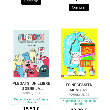
Comprar
Comprar
PLEGATS: UN LLIBRE
ES NECESSITA
SOBRE LA
MONSTRE
COMUNITAT
GRAVEL, ELISE
PIAGGIO, ALICE
Disponible en stock en la
Disponible en stock en la
librería
librería
15,50 €