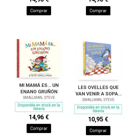
Comprar
Comprar
MI MAMÁ ES... UN
LES OVELLES QUE
ENANO GRUÑÓN
VAN VENIR A SOPAR
SMALLMAN, STEVE
(L'OVELLETA QUE VA
SMALLMAN, STEVE
Disponible en stock en la
VENIR A SOPAR.
Disponible en stock en la
librería
librería
LLIBRE DE CA
14,96 €
10,95 €
Comprar
Comprar