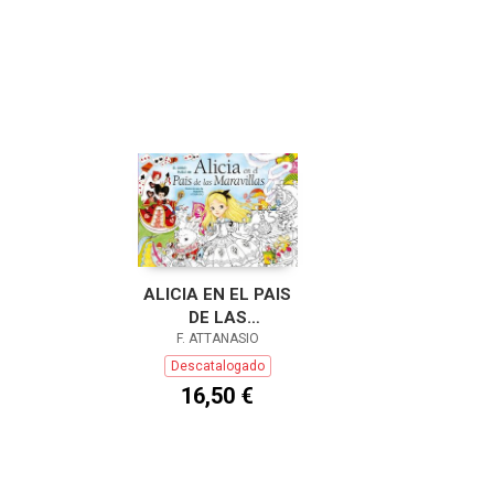
ALICIA EN EL PAIS
DE LAS
MARAVILLAS -
F. ATTANASIO
LIBRO PUZLE
Descatalogado
16,50 €