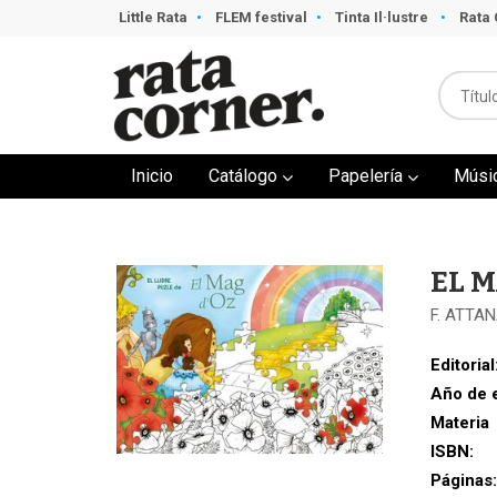
Little Rata
FLEM festival
Tinta Il·lustre
Rata 
Inicio
Catálogo
Papelería
Músi
EL M
F. ATTA
Editorial
Año de 
Materia
ISBN:
Páginas