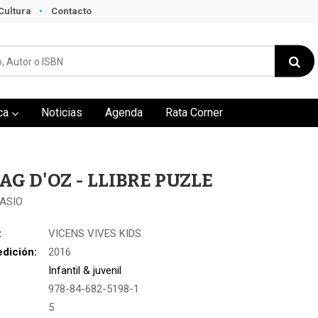
Cultura
Contacto
ca
Noticias
Agenda
Rata Corner
AG D'OZ - LLIBRE PUZLE
NASIO
:
VICENS VIVES KIDS
edición:
2016
Infantil & juvenil
978-84-682-5198-1
:
5