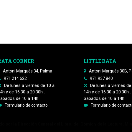
RATA CORNER
LITTLE RATA
Antoni Marquès 34, Palma
Antoni Marquès 30B, 
971 214 622
971 937 840
De lunes a viernes de 10 a
De lunes a viernes de
4h y de 16:30 a 20:30h .
14h y de 16:30 a 20:30h .
ábados de 10 a 14h
Sábados de 10 a 14h
Formulario de contacto
Formulario de contact
o por la Dirección General del Libro, del Cómic y de la Lectura, Min