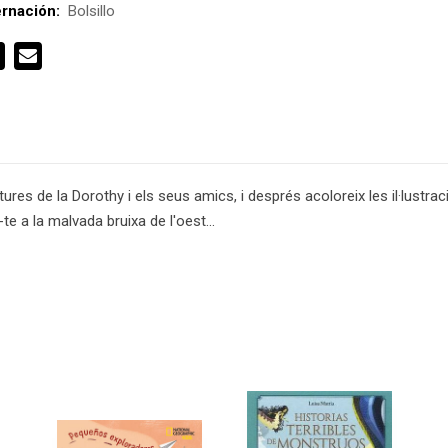
rnación:
Bolsillo
tures de la Dorothy i els seus amics, i després acoloreix les il·lustr
te a la malvada bruixa de l'oest...