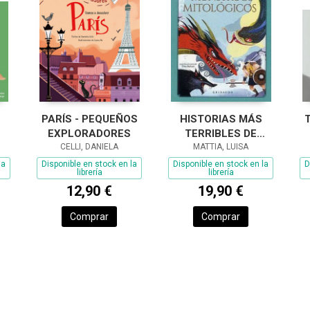
PARÍS - PEQUEÑOS
HISTORIAS MÁS
EXPLORADORES
TERRIBLES DE
CELLI, DANIELA
MONSTRUOS
MATTIA, LUISA
MITOLÓGICOS, LAS
la
Disponible en stock en la
Disponible en stock en la
D
librería
librería
12,90 €
19,90 €
Comprar
Comprar