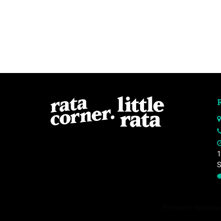
1
S
Proyecto financiad