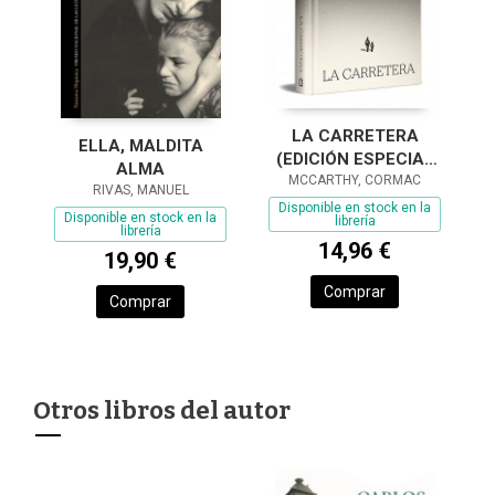
LA CARRETERA
ELLA, MALDITA
(EDICIÓN ESPECIAL
ALMA
MCCARTHY, CORMAC
EN TAPA DURA)
RIVAS, MANUEL
Disponible en stock en la
Disponible en stock en la
librería
librería
14,96 €
19,90 €
Comprar
Comprar
Otros libros del autor