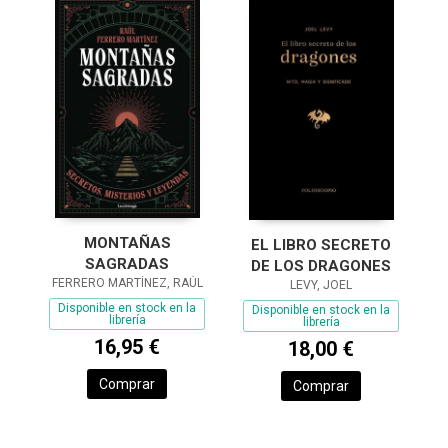
MONTAÑAS
EL LIBRO SECRETO
SAGRADAS
DE LOS DRAGONES
FERRERO MARTÍNEZ, RAÚL
LEVY, JOEL
Disponible en stock en la
Disponible en stock en la
librería
librería
16,95 €
18,00 €
Comprar
Comprar