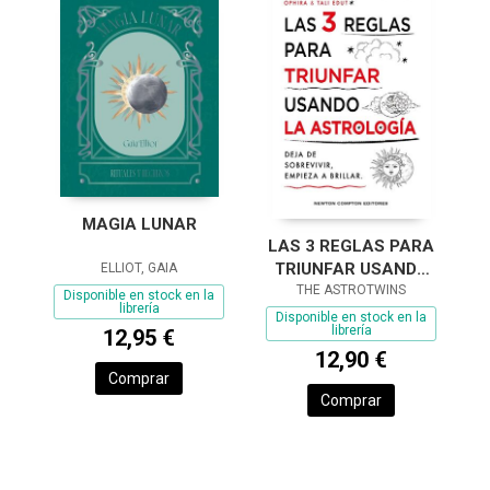
MAGIA LUNAR
LAS 3 REGLAS PARA
TRIUNFAR USANDO
ELLIOT, GAIA
LA ASTROLGIA
THE ASTROTWINS
Disponible en stock en la
librería
Disponible en stock en la
librería
12,95 €
12,90 €
Comprar
Comprar