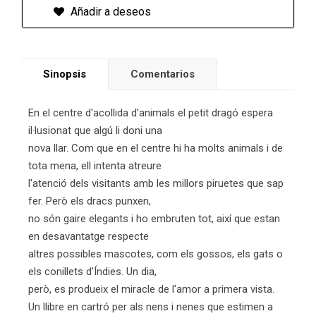
Añadir a deseos
Sinopsis
Comentarios
En el centre d'acollida d'animals el petit dragó espera
il·lusionat que algú li doni una
nova llar. Com que en el centre hi ha molts animals i de
tota mena, ell intenta atreure
l'atenció dels visitants amb les millors piruetes que sap
fer. Però els dracs punxen,
no són gaire elegants i ho embruten tot, així que estan
en desavantatge respecte
altres possibles mascotes, com els gossos, els gats o
els conillets d'Índies. Un dia,
però, es produeix el miracle de l'amor a primera vista.
Un llibre en cartró per als nens i nenes que estimen a