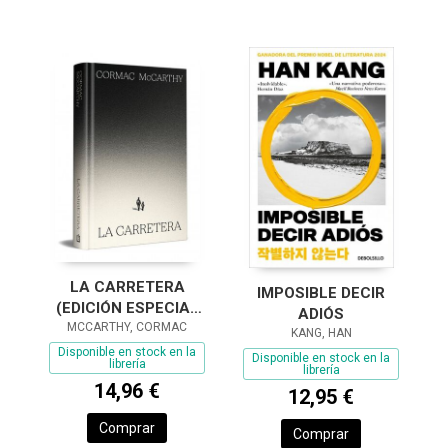
LA CARRETERA
IMPOSIBLE DECIR
(EDICIÓN ESPECIAL
ADIÓS
MCCARTHY, CORMAC
EN TAPA DURA)
KANG, HAN
Disponible en stock en la
Disponible en stock en la
librería
librería
14,96 €
12,95 €
Comprar
Comprar