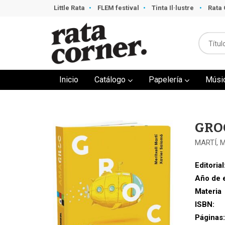
Little Rata
FLEM festival
Tinta Il·lustre
Rata 
Inicio
Catálogo
Papelería
Músi
GRO
MARTÍ, 
Editorial
Año de 
Materia
ISBN:
Páginas