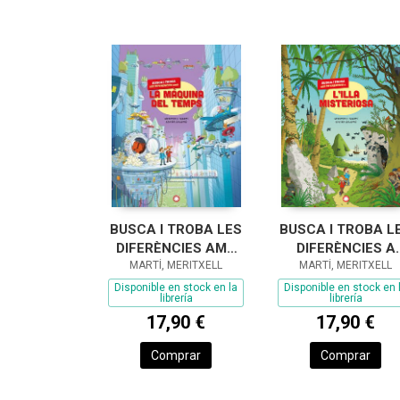
BUSCA I TROBA LES
BUSCA I TROBA L
DIFERÈNCIES AMB
DIFERÈNCIES A
LA MÀQUINA DEL
MARTÍ, MERITXELL
L'ILLA MISTERIO
MARTÍ, MERITXELL
TEMPS
Disponible en stock en la
Disponible en stock en 
librería
librería
17,90 €
17,90 €
Comprar
Comprar