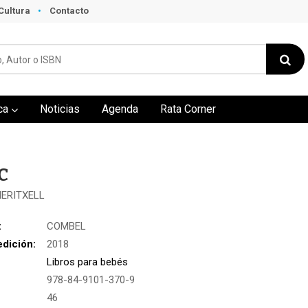
Cultura
Contacto
ca
Noticias
Agenda
Rata Corner
C
MERITXELL
:
COMBEL
edición:
2018
Libros para bebés
978-84-9101-370-9
:
46