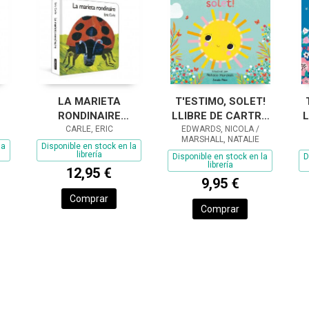
LA MARIETA
T'ESTIMO, SOLET!
RONDINAIRE
LLIBRE DE CARTRÓ
L
C
(COL·LECCIÓ ERIC
CARLE, ERIC
AMB TROQUELLS
EDWARDS, NICOLA /
MARSHALL, NATALIE
CARLE)
la
Disponible en stock en la
librería
Disponible en stock en la
D
librería
12,95 €
9,95 €
Comprar
Comprar