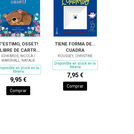
T'ESTIMO, OSSET!
TIENE FORMA DE...
LIBRE DE CARTRÓ
CUADRA
AMB TROQUELLS
EDWARDS, NICOLA /
ROUSSEY, CHRISTINE
MARSHALL, NATALIE
Disponible en stock en la
librería
isponible en stock en la
librería
7,95 €
9,95 €
Comprar
Comprar