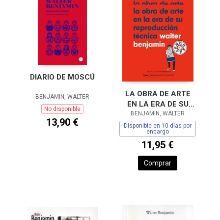
DIARIO DE MOSCÚ
LA OBRA DE ARTE
BENJAMIN, WALTER
EN LA ERA DE SU
No disponible
REPRODUCCIÓN
BENJAMIN, WALTER
13,90 €
TÉCNICA
Disponible en 10 días por
encargo
11,95 €
Comprar