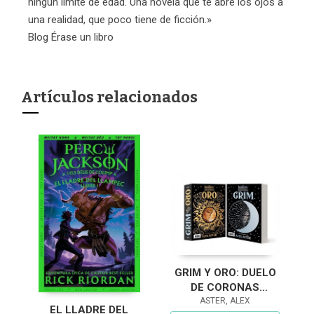
ningún límite de edad. Una novela que te abre los ojos a
una realidad, que poco tiene de ficción.»
Blog Érase un libro
Artículos relacionados
GRIM Y ORO: DUELO
DE CORONAS
(LIGHTLARK)
ASTER, ALEX
EL LLADRE DEL