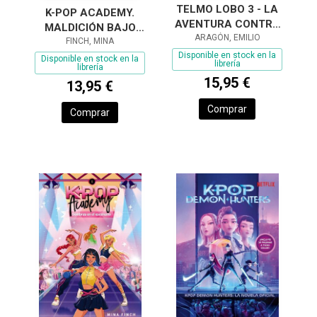
TELMO LOBO 3 - LA
K-POP ACADEMY.
AVENTURA CONTRA
MALDICIÓN BAJO
ARAGÓN, EMILIO
EL TIEMPO
LOS FOCOS
FINCH, MINA
Disponible en stock en la
Disponible en stock en la
librería
librería
15,95 €
13,95 €
Comprar
Comprar