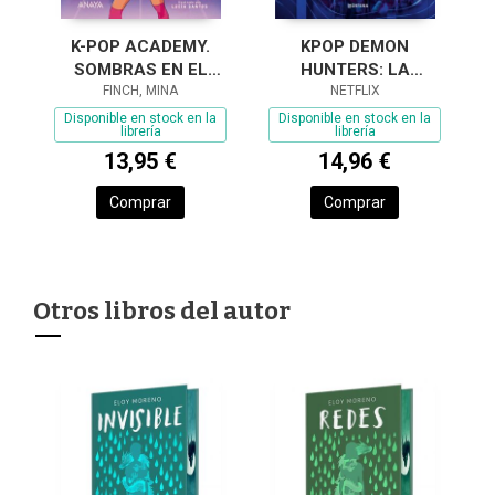
KPOP DEMON
K-POP ACADEMY.
HUNTERS: LA
SOMBRAS EN EL
NOVELA OFICIAL
NETFLIX
ESCENARIO
FINCH, MINA
Disponible en stock en la
Disponible en stock en la
librería
librería
14,96 €
13,95 €
Comprar
Comprar
Otros libros del autor