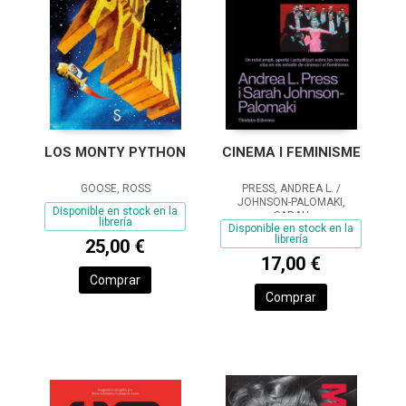
LOS MONTY PYTHON
CINEMA I FEMINISME
GOOSE, ROSS
PRESS, ANDREA L. /
JOHNSON-PALOMAKI,
Disponible en stock en la
SARAH
librería
Disponible en stock en la
librería
25,00 €
17,00 €
Comprar
Comprar