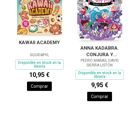
KAWAII ACADEMY
ANNA KADABRA.
CONJURA Y
SQUID&PIG,
PEDRO MAÑAS, DAVID
COLOREA
Disponible en stock en la
SIERRA LISTÓN
librería
Disponible en stock en la
10,95 €
librería
9,95 €
Comprar
Comprar