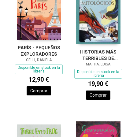
PARÍS - PEQUEÑOS
HISTORIAS MÁS
EXPLORADORES
TERRIBLES DE
CELLI, DANIELA
MONSTRUOS
MATTIA, LUISA
Disponible en stock en la
MITOLÓGICOS, LAS
librería
Disponible en stock en la
librería
12,90 €
19,90 €
Comprar
Comprar