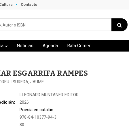
Cultura
Contacto
ca
Noticias
Agenda
Rata Corner
MAR ESGARRIFA RAMPES
REU I SUREDA, JAUME
:
LLEONARD MUNTANER EDITOR
edición:
2026
Poesía en catalán
978-84-10377-94-3
:
80