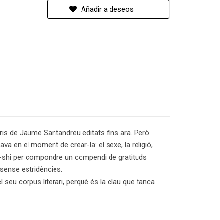
Añadir a deseos
ris de Jaume Santandreu editats fins ara. Però
bava en el moment de crear-la: el sexe, la religió,
rar-shi per compondre un compendi de gratituds
, sense estridències.
 seu corpus literari, perquè és la clau que tanca