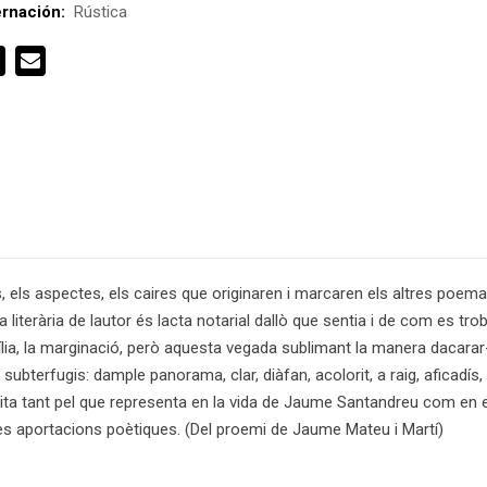
rnación:
Rústica
 els aspectes, els caires que originaren i marcaren els altres poema
literària de lautor és lacta notarial dallò que sentia i de com es tro
a família, la marginació, però aquesta vegada sublimant la manera daca
subterfugis: dample panorama, clar, diàfan, acolorit, a raig, aficadís
dita tant pel que representa en la vida de Jaume Santandreu com en el
ves aportacions poètiques. (Del proemi de Jaume Mateu i Martí)