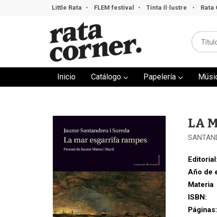
Little Rata
FLEM festival
Tinta Il·lustre
Rata 
Inicio
Catálogo
Papelería
Músi
LA 
SANTAND
Editorial
Año de 
Materia
ISBN:
Páginas