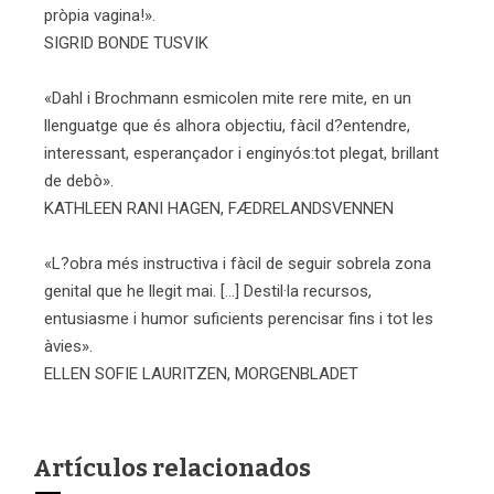
pròpia vagina!».
SIGRID BONDE TUSVIK
«Dahl i Brochmann esmicolen mite rere mite, en un
llenguatge que és alhora objectiu, fàcil d?entendre,
interessant, esperançador i enginyós:tot plegat, brillant
de debò».
KATHLEEN RANI HAGEN, FÆDRELANDSVENNEN
«L?obra més instructiva i fàcil de seguir sobrela zona
genital que he llegit mai. [...] Destil·la recursos,
entusiasme i humor suficients perencisar fins i tot les
àvies».
ELLEN SOFIE LAURITZEN, MORGENBLADET
Artículos relacionados