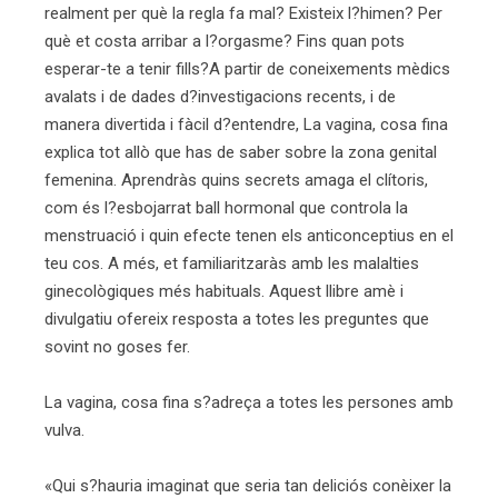
realment per què la regla fa mal? Existeix l?himen? Per
què et costa arribar a l?orgasme? Fins quan pots
esperar-te a tenir fills?A partir de coneixements mèdics
avalats i de dades d?investigacions recents, i de
manera divertida i fàcil d?entendre, La vagina, cosa fina
explica tot allò que has de saber sobre la zona genital
femenina. Aprendràs quins secrets amaga el clítoris,
com és l?esbojarrat ball hormonal que controla la
menstruació i quin efecte tenen els anticonceptius en el
teu cos. A més, et familiaritzaràs amb les malalties
ginecològiques més habituals. Aquest llibre amè i
divulgatiu ofereix resposta a totes les preguntes que
sovint no goses fer.
La vagina, cosa fina s?adreça a totes les persones amb
vulva.
«Qui s?hauria imaginat que seria tan deliciós conèixer la