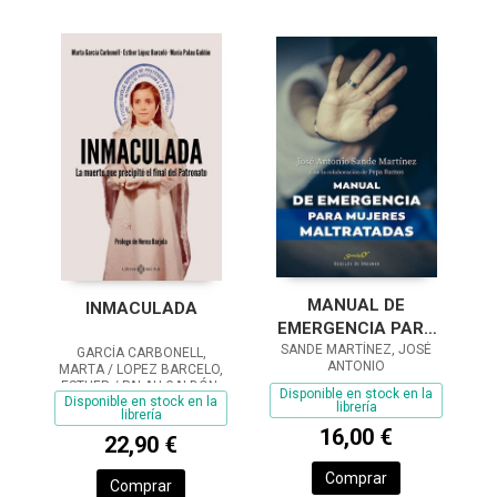
MANUAL DE
INMACULADA
EMERGENCIA PARA
SANDE MARTÍNEZ, JOSÉ
MUJERES
GARCÍA CARBONELL,
ANTONIO
MARTA / LOPEZ BARCELO,
MALTRATADAS
ESTHER / PALAU GALDÓN,
Disponible en stock en la
Disponible en stock en la
MARIA
librería
librería
16,00 €
22,90 €
Comprar
Comprar