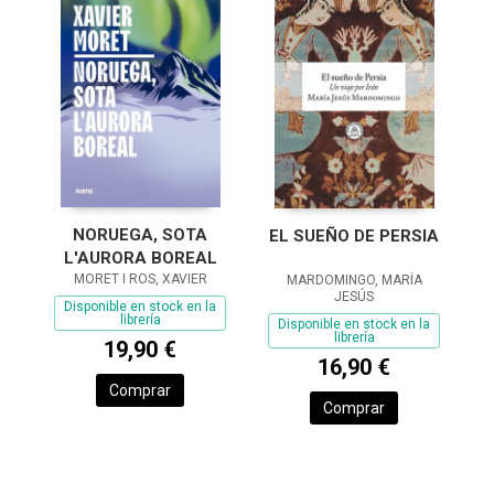
NORUEGA, SOTA
EL SUEÑO DE PERSIA
L'AURORA BOREAL
MORET I ROS, XAVIER
MARDOMINGO, MARÍA
JESÚS
Disponible en stock en la
librería
Disponible en stock en la
librería
19,90 €
16,90 €
Comprar
Comprar