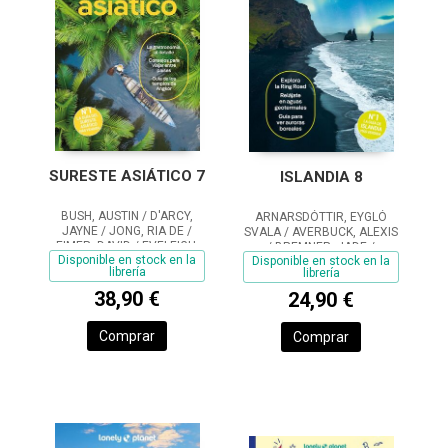
SURESTE ASIÁTICO 7
ISLANDIA 8
BUSH, AUSTIN / D'ARCY,
ARNARSDÓTTIR, EYGLÓ
JAYNE / JONG, RIA DE /
SVALA / AVERBUCK, ALEXIS
EIMER, DAVID / EVELEIGH,
/ BREMNER, JADE /
Disponible en stock en la
Disponible en stock en la
MARK / FERRARESE,
FITZPATRICK, MARY / HAM,
librería
librería
MARCO / GROSBERG,
ANTHONY
MICHAEL / HARDING, PAUL /
38,90 €
24,90 €
RAY, NICK / REID,
Comprar
Comprar