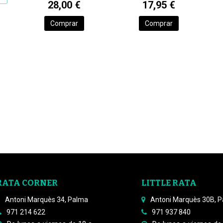
28,00 €
17,95 €
Comprar
Comprar
RATA CORNER
LITTLE RATA
Antoni Marquès 34, Palma
Antoni Marquès 30B, 
971 214 622
971 937 840