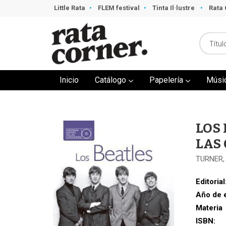
Little Rata
FLEM festival
Tinta Il·lustre
Rata 
Inicio
Catálogo
Papelería
Músi
LOS 
LAS
TURNER,
Editorial
Año de 
Materia
ISBN: