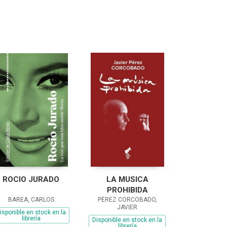
ROCIO JURADO
LA MUSICA
PROHIBIDA
BAREA, CARLOS
PÉREZ CORCOBADO,
JAVIER
isponible en stock en la
librería
Disponible en stock en la
librería