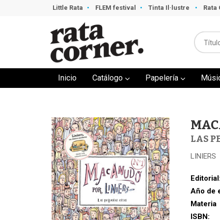
Little Rata
FLEM festival
Tinta Il·lustre
Rata 
Inicio
Catálogo
Papelería
Músi
MAC
LAS P
LINIERS
Editorial
Año de 
Materia
ISBN: