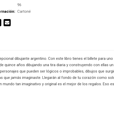
:
96
rnación:
Cartoné
cional dibujante argentino. Con este libro tienes el billete para uno d
s de quince años dibujando una tira diaria y construyendo con ella
ás personajes que pueden ser lógicos o improbables, dibujos que su
sas que jamás imaginaste. Llegarán al fondo de tu corazón como solo
mundo tan imaginativo y original es el mejor de los regalos. Eso e