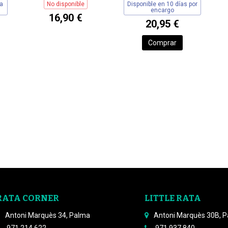
a
No disponible
Disponible en 10 días por
encargo
16,90 €
20,95 €
Comprar
RATA CORNER
LITTLE RATA
Antoni Marquès 34, Palma
Antoni Marquès 30B, 
971 214 622
971 937 840