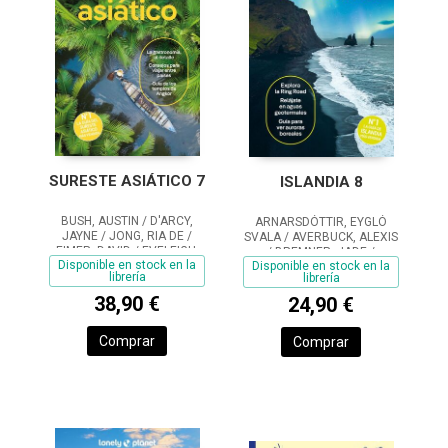
SURESTE ASIÁTICO 7
ISLANDIA 8
BUSH, AUSTIN / D'ARCY,
ARNARSDÓTTIR, EYGLÓ
JAYNE / JONG, RIA DE /
SVALA / AVERBUCK, ALEXIS
EIMER, DAVID / EVELEIGH,
/ BREMNER, JADE /
Disponible en stock en la
Disponible en stock en la
MARK / FERRARESE,
FITZPATRICK, MARY / HAM,
librería
librería
MARCO / GROSBERG,
ANTHONY
MICHAEL / HARDING, PAUL /
38,90 €
24,90 €
RAY, NICK / REID,
Comprar
Comprar