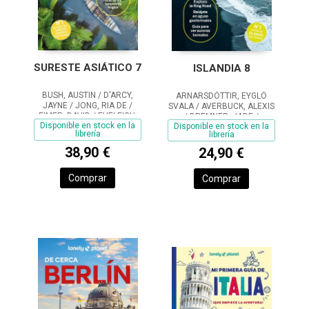
SURESTE ASIÁTICO 7
ISLANDIA 8
BUSH, AUSTIN / D'ARCY,
ARNARSDÓTTIR, EYGLÓ
JAYNE / JONG, RIA DE /
SVALA / AVERBUCK, ALEXIS
EIMER, DAVID / EVELEIGH,
/ BREMNER, JADE /
Disponible en stock en la
Disponible en stock en la
MARK / FERRARESE,
FITZPATRICK, MARY / HAM,
librería
librería
MARCO / GROSBERG,
ANTHONY
MICHAEL / HARDING, PAUL /
38,90 €
24,90 €
RAY, NICK / REID,
Comprar
Comprar