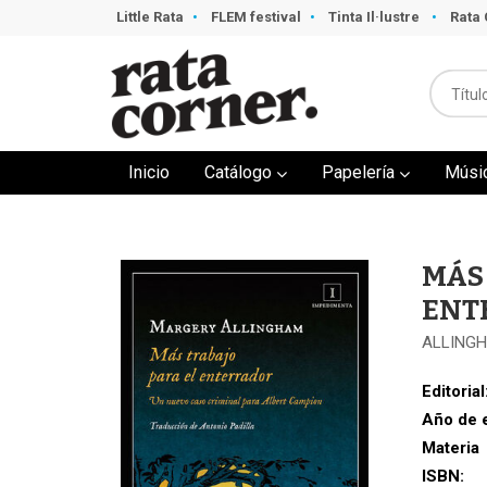
Little Rata
FLEM festival
Tinta Il·lustre
Rata 
Inicio
Catálogo
Papelería
Músi
MÁS
ENT
ALLING
Editorial
Año de 
Materia
ISBN: