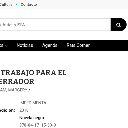
Cultura
Contacto
ca
Noticias
Agenda
Rata Corner
 TRABAJO PARA EL
ERRADOR
HAM, MARGERY
/
:
IMPEDIMENTA
edición:
2018
Novela negra
978-84-17115-60-9