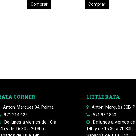
Comprar
Comprar
RATA CORNER
LITTLE RATA
Antoni Marquès 34, Palma
Antoni Marquès 30B, 
971 214 622
971 937 840
De lunes a viernes de 10 a
De lunes a viernes de
4h y de 16:30 a 20:30h .
14h y de 16:30 a 20:30h .
ábados de 10 a 14h
Sábados de 10 a 14h