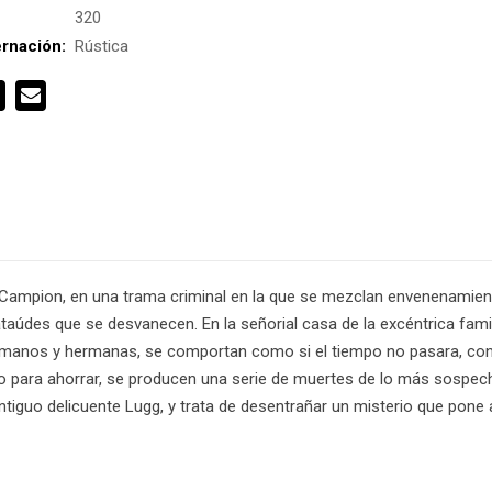
:
320
rnación:
Rústica
rt Campion, en una trama criminal en la que se mezclan envenenamie
aúdes que se desvanecen. En la señorial casa de la excéntrica famil
rmanos y hermanas, se comportan como si el tiempo no pasara, con
lo para ahorrar, se producen una serie de muertes de lo más sospe
l antiguo delicuente Lugg, y trata de desentrañar un misterio que pon