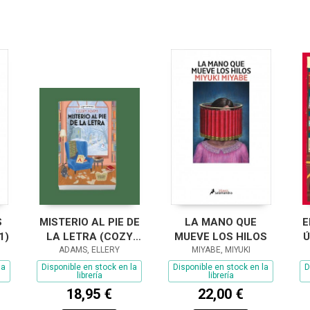
S
MISTERIO AL PIE DE
LA MANO QUE
E
1)
LA LETRA (COZY
MUEVE LOS HILOS
Ú
ADAMS, ELLERY
MYSTERY)
MIYABE, MIYUKI
la
Disponible en stock en la
Disponible en stock en la
D
librería
librería
18,95 €
22,00 €