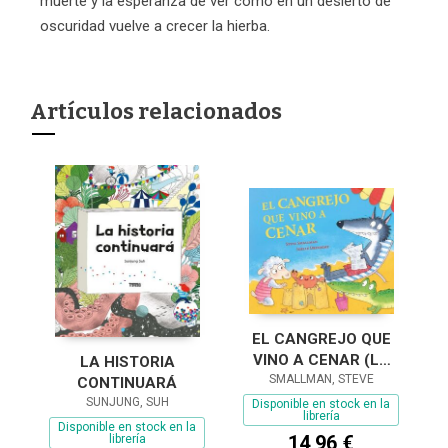
muerte y la esperanza de ver cómo en un desierto de
oscuridad vuelve a crecer la hierba.
Artículos relacionados
EL CANGREJO QUE
VINO A CENAR (LA
LA HISTORIA
OVEJITA QUE VINO A
SMALLMAN, STEVE
CONTINUARÁ
CENAR)
SUNJUNG, SUH
Disponible en stock en la
librería
Disponible en stock en la
14,96 €
librería