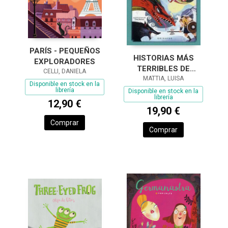
PARÍS - PEQUEÑOS
HISTORIAS MÁS
EXPLORADORES
TERRIBLES DE
CELLI, DANIELA
MONSTRUOS
MATTIA, LUISA
Disponible en stock en la
MITOLÓGICOS, LAS
librería
Disponible en stock en la
librería
12,90 €
19,90 €
Comprar
Comprar