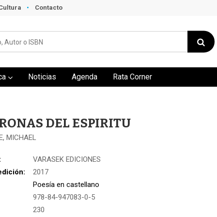
Cultura
Contacto
ca
Noticias
Agenda
Rata Corner
RONAS DEL ESPIRITU
, MICHAEL
:
VARASEK EDICIONES
edición:
2017
Poesía en castellano
978-84-947083-0-5
:
230