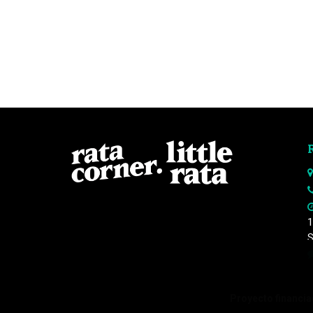
1
S
Proyecto financiad