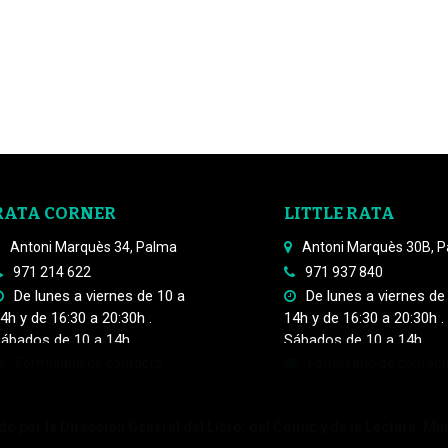
RATA CORNER
LITTLE RATA
Antoni Marquès 34, Palma
Antoni Marquès 30B, 
971 214 622
971 937 840
De lunes a viernes de 10 a
De lunes a viernes de
4h y de 16:30 a 20:30h .
14h y de 16:30 a 20:30h .
ábados de 10 a 14h
Sábados de 10 a 14h
Formulario de contacto
Formulario de contact
o por la Dirección General del Libro, del Cómic y de la Lectura, Min