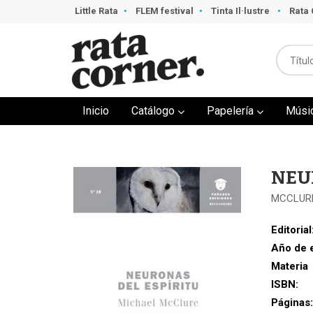
Little Rata
FLEM festival
Tinta Il·lustre
Rata 
Inicio
Catálogo
Papelería
Músi
NEU
MCCLURE
Editorial
Año de 
Materia
ISBN:
Páginas