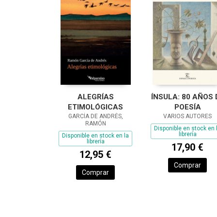
ALEGRÍAS
ÍNSULA: 80 AÑOS 
ETIMOLÓGICAS
POESÍA
GARCÍA DE ANDRÉS,
VARIOS AUTORES
RAMÓN
Disponible en stock en 
librería
Disponible en stock en la
librería
17,90 €
12,95 €
Comprar
Comprar