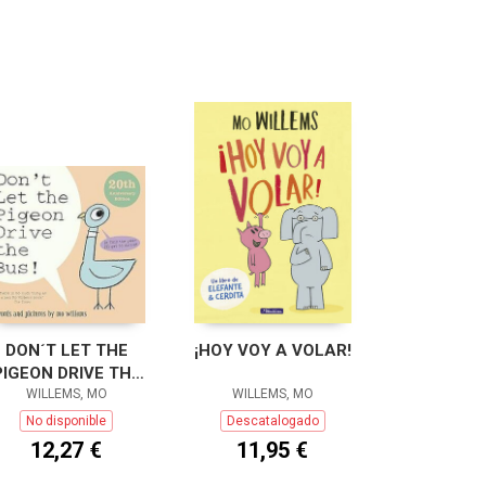
DON´T LET THE
¡HOY VOY A VOLAR!
PIGEON DRIVE THE
WILLEMS, MO
BUS!
WILLEMS, MO
No disponible
Descatalogado
12,27 €
11,95 €