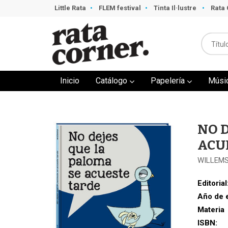
Little Rata
FLEM festival
Tinta Il·lustre
Rata 
Inicio
Catálogo
Papelería
Músi
NO D
ACU
WILLEMS
Editorial
Año de 
Materia
ISBN: