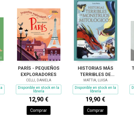
PARÍS - PEQUEÑOS
HISTORIAS MÁS
EXPLORADORES
TERRIBLES DE
CELLI, DANIELA
MONSTRUOS
MATTIA, LUISA
MITOLÓGICOS, LAS
la
Disponible en stock en la
Disponible en stock en la
D
librería
librería
12,90 €
19,90 €
Comprar
Comprar