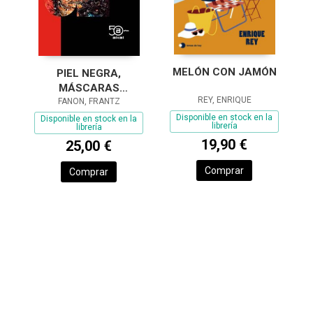
MELÓN CON JAMÓN
PIEL NEGRA,
MÁSCARAS
REY, ENRIQUE
FANON, FRANTZ
BLANCAS
Disponible en stock en la
Disponible en stock en la
librería
librería
19,90 €
25,00 €
Comprar
Comprar