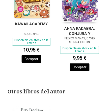
KAWAII ACADEMY
ANNA KADABRA.
CONJURA Y
SQUID&PIG,
PEDRO MAÑAS, DAVID
COLOREA
Disponible en stock en la
SIERRA LISTÓN
librería
Disponible en stock en la
10,95 €
librería
9,95 €
Comprar
Comprar
Otros libros del autor