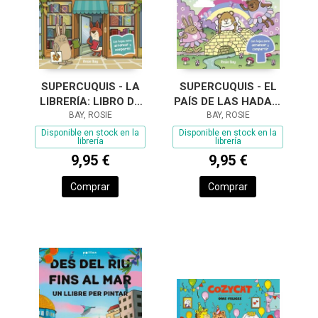
SUPERCUQUIS - LA
SUPERCUQUIS - EL
LIBRERÍA: LIBRO DE
PAÍS DE LAS HADAS:
COLOREAR
BAY, ROSIE
LIBRO DE COLOREAR
BAY, ROSIE
Disponible en stock en la
Disponible en stock en la
librería
librería
9,95 €
9,95 €
Comprar
Comprar