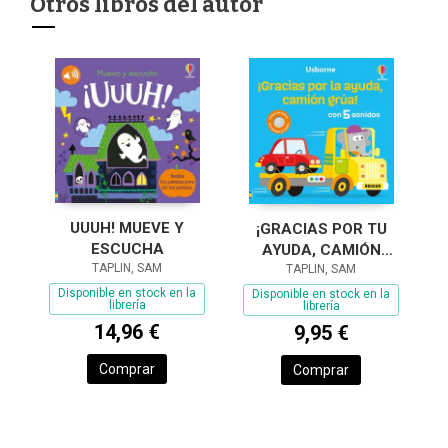
Otros libros del autor
UUUH! MUEVE Y
¡GRACIAS POR TU
ESCUCHA
AYUDA, CAMIÓN
TAPLIN, SAM
TAPLIN, SAM
GRÚA!
Disponible en stock en la
Disponible en stock en la
librería
librería
14,96 €
9,95 €
Comprar
Comprar