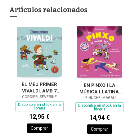
Artículos relacionados
EL MEU PRIMER
EN PINXO I LA
VIVALDI. AMB 7
MÚSICA LLATINA.
CORDIER, SEVERINE
MELODIES
LLIBRE MUSICAL
LE HUCHE, MAGALI
Disponible en stock en la
Disponible en stock en la
librería
librería
12,95 €
14,94 €
Comprar
Comprar