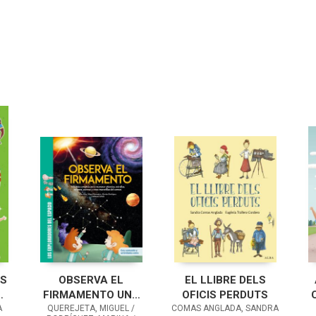
ES
OBSERVA EL
EL LLIBRE DELS
FIRMAMENTO UNA
OFICIS PERDUTS
A
QUEREJETA, MIGUEL /
GUÍA COMPLETA
COMAS ANGLADA, SANDRA