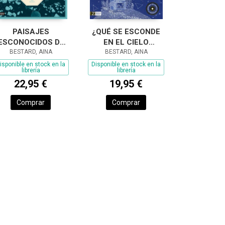
PAISAJES
¿QUÉ SE ESCONDE
ESCONOCIDOS DEL
EN EL CIELO
SISTEMA SOLAR
BESTARD, AINA
ESTRELLADO?
BESTARD, AINA
isponible en stock en la
Disponible en stock en la
librería
librería
22,95 €
19,95 €
Comprar
Comprar