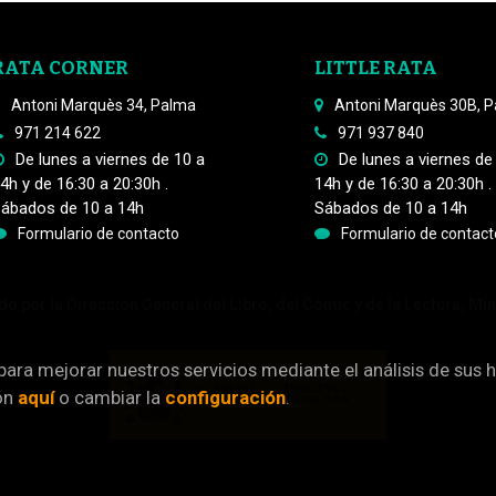
RATA CORNER
LITTLE RATA
Antoni Marquès 34, Palma
Antoni Marquès 30B, 
971 214 622
971 937 840
De lunes a viernes de 10 a
De lunes a viernes de
4h y de 16:30 a 20:30h .
14h y de 16:30 a 20:30h .
ábados de 10 a 14h
Sábados de 10 a 14h
Formulario de contacto
Formulario de contact
o por la Dirección General del Libro, del Cómic y de la Lectura, Min
 para mejorar nuestros servicios mediante el análisis de sus 
ón
aquí
o cambiar la
configuración
.