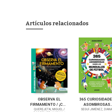
Artículos relacionados
OBSERVA EL
365 CURIOSIDAD
FIRMAMENTO / ¡CON
ASOMBROSAS
QUEREJETA, MIGUEL /
GAFAS PARA EL
SEGUÍ JIMÉNEZ, DIAN
SOBRE LOS