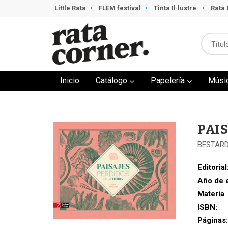
Little Rata
FLEM festival
Tinta Il·lustre
Rata 
Inicio
Catálogo
Papelería
Músi
PAIS
BESTARD
Editorial
Año de 
Materia
ISBN:
Páginas