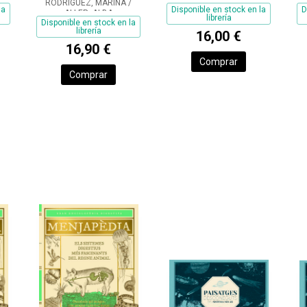
RODRÍGUEZ, MARINA /
PARA RECONOCER
la
Disponible en stock en la
D
ALLER, ALBA
librería
PLANETAS,
Disponible en stock en la
librería
16,00 €
ESTRELLAS,
16,90 €
ECLIPSES Y
Comprar
AURORAS
Comprar
BOREALES