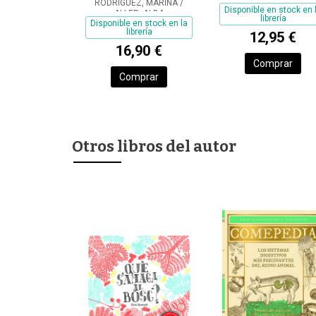
RODRÍGUEZ, MARINA /
ECLIPSE SOLAR DE
MUNDIALES DE
Disponible en stock en 
ALLER, ALBA
librería
REGALO!
FÚTBOL
Disponible en stock en la
librería
12,95 €
16,90 €
Comprar
Comprar
Otros libros del autor