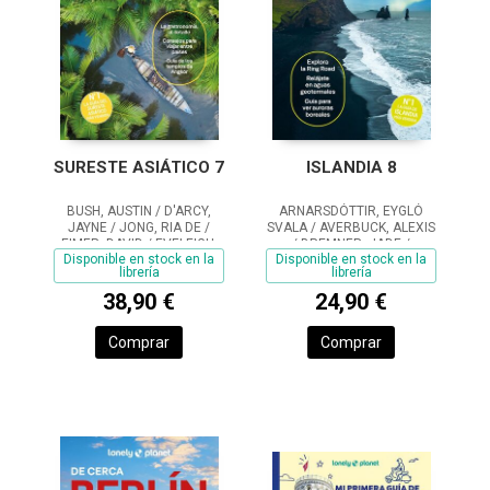
SURESTE ASIÁTICO 7
ISLANDIA 8
BUSH, AUSTIN / D'ARCY,
ARNARSDÓTTIR, EYGLÓ
JAYNE / JONG, RIA DE /
SVALA / AVERBUCK, ALEXIS
EIMER, DAVID / EVELEIGH,
/ BREMNER, JADE /
Disponible en stock en la
Disponible en stock en la
MARK / FERRARESE,
FITZPATRICK, MARY / HAM,
librería
librería
MARCO / GROSBERG,
ANTHONY
MICHAEL / HARDING, PAUL /
38,90 €
24,90 €
RAY, NICK / REID,
Comprar
Comprar