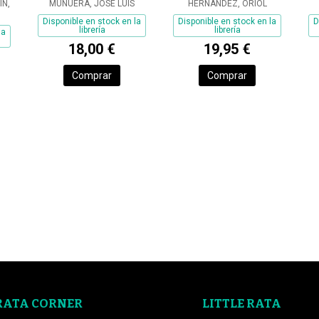
IN,
MUNUERA, JOSE LUIS
HERNANDEZ, ORIOL
Disponible en stock en la
Disponible en stock en la
D
librería
librería
la
18,00 €
19,95 €
Comprar
Comprar
RATA CORNER
LITTLE RATA