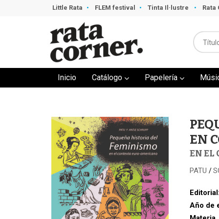
Little Rata
FLEM festival
Tinta Il·lustre
Rata 
Inicio
Catálogo
Papelería
Músi
PEQ
EN 
EN EL
PATU
S
/
Editorial
Año de 
Materia