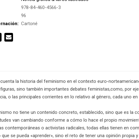
978-84-460-4566-3
:
96
rnación:
Cartoné
ico cuenta la historia del feminismo en el contexto euro-norteameric
figuras, sino también importantes debates feministas,como, por ejem
ncia, o las principales corrientes en lo relativo al género, cada uno e
inismo no tiene un contenido concreto, establecido, sino que es la c
ietudes van cambiando conforme a cómo lo hace el propio movimient
tas contemporáneas o activistas radicales, todas ellas tienen en co
que se pueda «aprender», sino el reto de tener una opinión propia y 