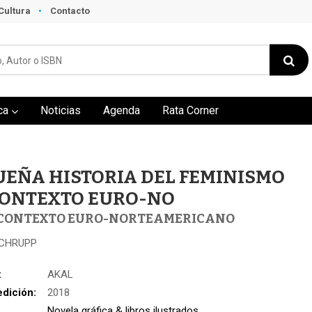
Cultura
Contacto
ca
Noticias
Agenda
Rata Corner
UEÑA HISTORIA DEL FEMINISMO
CONTEXTO EURO-NO
 CONTEXTO EURO-NORTEAMERICANO
CHRUPP
:
AKAL
edición:
2018
Novela gráfica & libros ilustrados