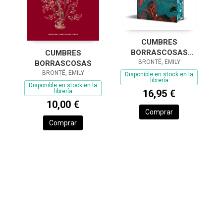
CUMBRES
BORRASCOSAS
CUMBRES
(EDICIÓN ESPECIAL
BRONTË, EMILY
BORRASCOSAS
LIMITADA CON
BRONTË, EMILY
Disponible en stock en la
librería
CANTOS TINTADOS)
Disponible en stock en la
librería
16,95 €
10,00 €
Comprar
Comprar