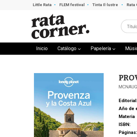
Little Rata
FLEM festival
Tinta Il·lustre
Rata 
Inicio
Catálogo
Papelería
Músi
PRO
MCNAUG
Editorial
Año de 
Materia
ISBN:
Páginas