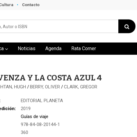
Cultura
Contacto
ca
Noticias
Agenda
Rata Corner
VENZA Y LA COSTA AZUL 4
HTAN, HUGH
BERRY, OLIVER
CLARK, GREGOR
/
/
:
EDITORIAL PLANETA
edición:
2019
Guías de viaje
978-84-08-20144-1
:
360