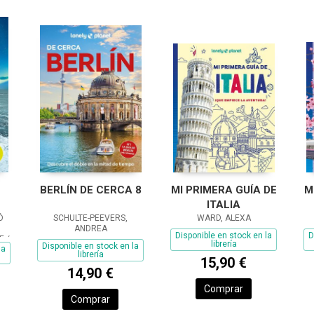
BERLÍN DE CERCA 8
MI PRIMERA GUÍA DE
M
ITALIA
Ó
SCHULTE-PEEVERS,
WARD, ALEXA
ANDREA
Disponible en stock en la
D
E /
librería
Disponible en stock en la
la
AM,
librería
15,90 €
14,90 €
Comprar
Comprar