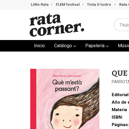
Little Rata
FLEM festival
Tinta Il·lustre
Rata 
Inicio
Catálogo
Papelería
Músi
QUE
PARROT
Editorial
Año de 
Materia
ISBN:
Páginas