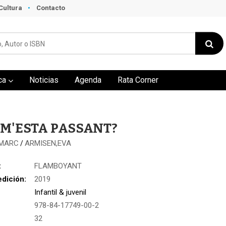
Cultura
Contacto
ca
Noticias
Agenda
Rata Corner
 M'ESTA PASSANT?
,MARC
ARMISEN,EVA
/
:
FLAMBOYANT
edición:
2019
Infantil & juvenil
978-84-17749-00-2
:
32