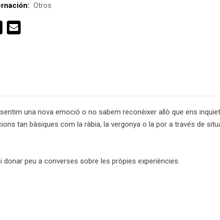
rnación:
Otros
sentim una nova emoció o no sabem reconèixer allò que ens inquieta
cions tan bàsiques com la ràbia, la vergonya o la por a través de si
m i donar peu a converses sobre les pròpies experiències.