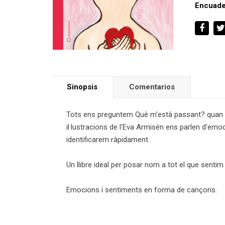
Encuade
Sinopsis
Comentarios
Tots ens preguntem Què m'està passant? quan 
il·lustracions de l'Eva Armisén ens parlen d'emo
identificarem ràpidament.
Un llibre ideal per posar nom a tot el que senti
Emocions i sentiments en forma de cançons.