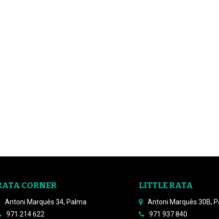
RATA CORNER
LITTLE RATA
Antoni Marquès 34, Palma
Antoni Marquès 30B, 
971 214 622
971 937 840