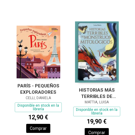
PARÍS - PEQUEÑOS
HISTORIAS MÁS
EXPLORADORES
TERRIBLES DE
CELLI, DANIELA
MONSTRUOS
MATTIA, LUISA
Disponible en stock en la
MITOLÓGICOS, LAS
librería
Disponible en stock en la
librería
12,90 €
19,90 €
Comprar
Comprar