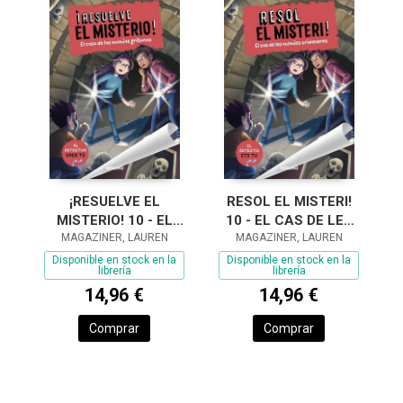
¡RESUELVE EL
RESOL EL MISTERI!
MISTERIO! 10 - EL
10 - EL CAS DE LES
MAGAZINER, LAUREN
CASO DE LAS
MAGAZINER, LAUREN
MÒMIES
MOMIAS GRITONAS
CRIDANERES
Disponible en stock en la
Disponible en stock en la
librería
librería
14,96 €
14,96 €
Comprar
Comprar