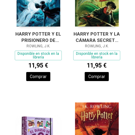
HARRY POTTER Y EL
HARRY POTTER Y LA
PRISIONERO DE
CÁMARA SECRETA
AZKABAN (HARRY
ROWLING, J.K.
(HARRY POTTER
ROWLING, J.K.
POTTER [EDICIÓN
[EDICIÓN CON LA
Disponible en stock en la
Disponible en stock en la
librería
librería
CON LA PORTADA IL
PORTADA
11,95 €
11,95 €
ILUSTRADA
Comprar
Comprar