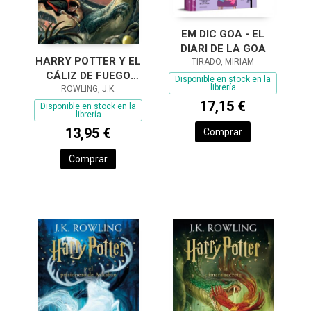
EM DIC GOA - EL
DIARI DE LA GOA
HARRY POTTER Y EL
TIRADO, MIRIAM
CÁLIZ DE FUEGO
Disponible en stock en la
librería
(HARRY POTTER
ROWLING, J.K.
17,15 €
[EDICIÓN CON LA
Disponible en stock en la
librería
PORTADA
13,95 €
Comprar
ILUSTRADA
Comprar