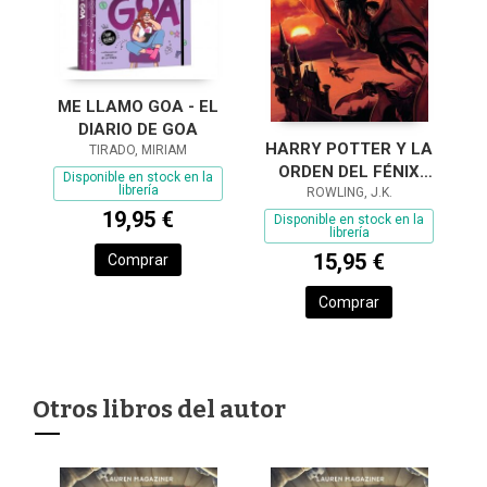
ME LLAMO GOA - EL
DIARIO DE GOA
HARRY POTTER Y LA
TIRADO, MIRIAM
ORDEN DEL FÉNIX
Disponible en stock en la
librería
(HARRY POTTER
ROWLING, J.K.
19,95 €
[EDICIÓN CON LA
Disponible en stock en la
librería
PORTADA ILUSTRAD
15,95 €
Comprar
Comprar
Otros libros del autor