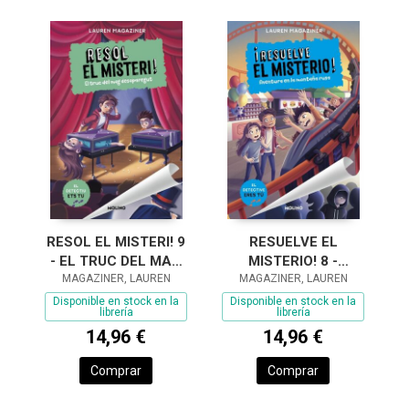
RESOL EL MISTERI! 9
RESUELVE EL
- EL TRUC DEL MAG
MISTERIO! 8 -
MAGAZINER, LAUREN
DESAPAREGUT
AVENTURA EN LA
MAGAZINER, LAUREN
MONTAÑA RUSA
Disponible en stock en la
Disponible en stock en la
librería
librería
14,96 €
14,96 €
Comprar
Comprar