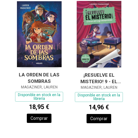
LA ORDEN DE LAS
¡RESUELVE EL
SOMBRAS
MISTERIO! 9 - EL
MAGAZINER, LAUREN
TRUCO DEL MAGO
MAGAZINER, LAUREN
DESAPARECIDO
Disponible en stock en la
Disponible en stock en la
librería
librería
18,95 €
14,96 €
Comprar
Comprar