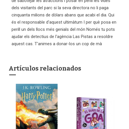
de sabotejar les atraccions i posar en perill les vides
dels visitants del parc si la seva directora no li paga
cinquanta milions de dòlars abans que acabi el dia. Qui
és el responsable d'aquest ultimàtum I per què posa en
perill un dels llocs més genials del món Només tu pots
ajudar els detectius de l'agència Las Pistas a resoldre
aquest cas. T'animes a donar-los un cop de mà
Artículos relacionados